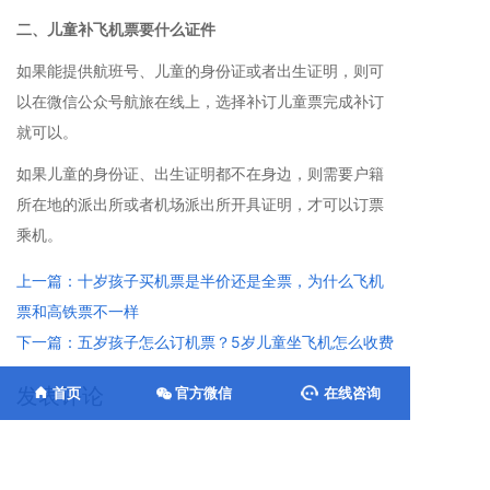
二、儿童补飞机票要什么证件
如果能提供航班号、儿童的身份证或者出生证明，则可
以在微信公众号航旅在线上，选择补订儿童票完成补订
就可以。
如果儿童的身份证、出生证明都不在身边，则需要户籍
所在地的派出所或者机场派出所开具证明，才可以订票
乘机。
上一篇：十岁孩子买机票是半价还是全票，为什么飞机
票和高铁票不一样
下一篇：五岁孩子怎么订机票？5岁儿童坐飞机怎么收费
发表评论
首页
官方微信
在线咨询