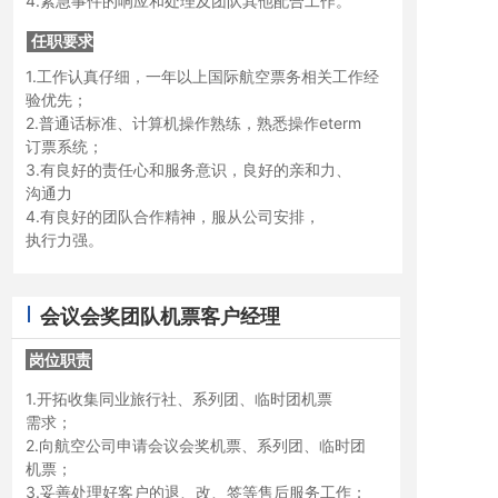
4.紧急事件的响应和处理及团队其他配合工作。
任职要求
1.工作认真仔细，一年以上国际航空票务相关工作经
验优先；
2.普通话标准、计算机操作熟练，熟悉操作eterm
订票系统；
3.有良好的责任心和服务意识，良好的亲和力、
沟通力
4.有良好的团队合作精神，服从公司安排，
执行力强。
会议会奖团队机票客户经理
岗位职责
1.开拓收集同业旅行社、系列团、临时团机票
岗位职责
岗位职责
岗位职责
岗位职责
岗位职责
需求；
2.向航空公司申请会议会奖机票、系列团、临时团
机票；
3.妥善处理好客户的退、改、签等售后服务工作；