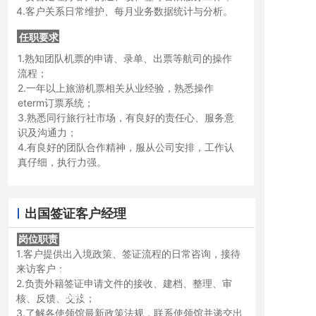
4.客户关系日常维护、每月业务数据统计与分析。
任职要求
1.熟知团队机票的申请、录单、出票等航司的操作
流程；
2.一年以上旅游机票相关从业经验，熟悉操作
eterm订票系统；
岗位职责
3.熟悉同行旅行社市场，有良好的责任心、服务意
识及沟通力；
4.有良好的团队合作精神，服从公司安排，工作认
真仔细，执行力强。
出国签证客户经理
岗位职责
岗位职责
1.客户提供出入境政策、签证流程的日常咨询，接待
来访客户；
岗位职责
2.负责外籍签证申请文件的接收、建档、整理、审
任职要求
核、反馈、交接；
3.了解各使领馆最新政策法规，联系使领馆并递交出