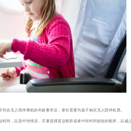
认孩子符合无人陪伴乘机的年龄要求后，家长需要为孩子购买无人陪伴机票。
到达时间，以及中转情况，尽量选择直达航班或者中转时间较短的航班，以减