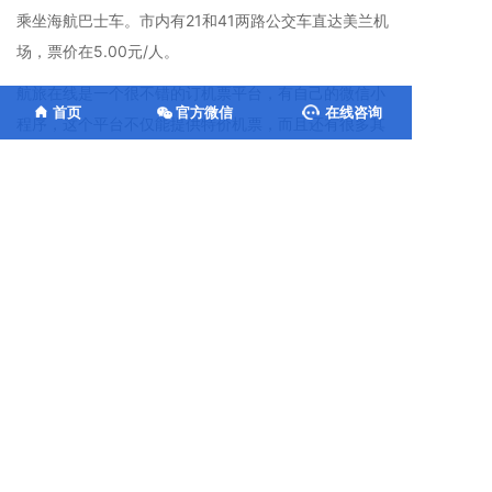
乘坐海航巴士车。市内有21和41两路公交车直达美兰机
场，票价在5.00元/人。
航旅在线是一个很不错的订机票平台，有自己的微信小
首页
官方微信
在线咨询
程序，这个平台不仅能提供特价机票，而且还有很多其
他特色功能，比方说，可以补订婴儿机票、可以补订儿
童机票，还可以预订
团队机票
和无成人陪伴儿童机票，
真是功能很多，是值得预订收藏的宝藏机票平台。
上一篇：北海福城机场特价机票查询及电话号码
下一篇：飞机燃油费2025最新规定
发表评论