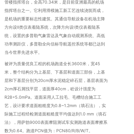
管楼指挥塔台，全高70.34米，是目前亚洲最高的机场
指挥塔台之一。它利用滑模施工新工艺连续浇筑而成，
是机场的重要标志性建筑。其通信导航设备在机场主降
方向设Ⅱ类仪表着陆系统，次降方向设Ⅰ类仪表着陆系
统，设置的多普勒气象雷达及气象自动观测系统、高低
功率测距仪，多普勒全向信标导航遥控系统等都已达到
当今世界先进水平。
被评为质量优良工程的机场跑道全长3600米，宽45
米，整个结构分为上基层、下基层和道面三部份，上基
层和下基层分别为20cm厚水泥稳定碎石层，基层表面为
2cm厚石屑找平层，道面厚40cm，砼设计强度为
R28=5.0mPa。道面采用人工拉毛、毛槽结合施工工
艺，设计要求道面粗糙度为0.8~1.2mm（填石法），实
际施工过程经检测道面粗糙度平均值达到1.0 mm（填石
法），用萨勃9000表面摩阻测试车实测跑道表面摩擦系
数为0.64。跑道PCN值为：PCN80/R/B/W/T。