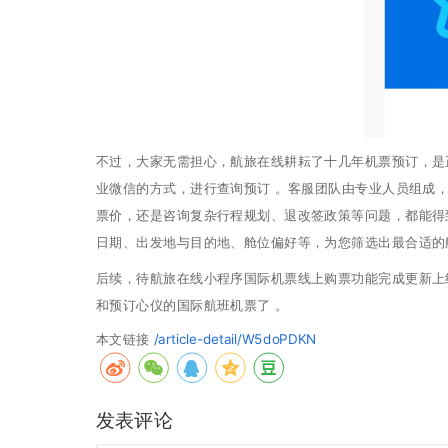
不过，大家无需担心，航旅在线耕耘了十几年机票预订，是
业微信的方式，进行查询预订 。客服团队由专业人员组成
票价，还是咨询复杂行程规划、退改签政策等问题，都能得
日期、出发地与目的地、舱位偏好等，为您筛选出最合适的
后续，待航旅在线小程序国际机票线上购票功能完成更新上
和预订心仪的国际航班机票了 。
本文链接
/article-detail/W5doPDKN
发表评论