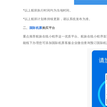
*以上航班执行时间均为当地时间。
*以上航班计划将持续更新，请以系统发布为准。
二、
国际机票
购买平台
重点推荐航旅在线小程序这一优质平台。航旅在线小程序首
能线下办理您可添加国际机票客服企业微信查询预订国际机