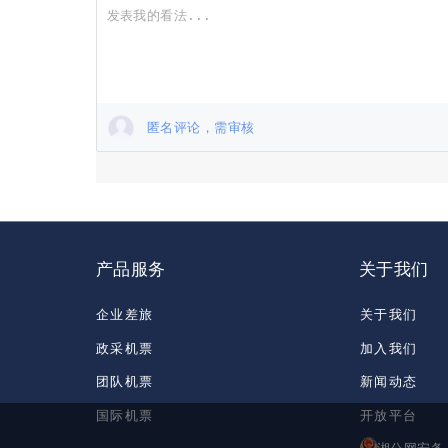
匿名评论，需审核
产品服务
关于我们
企业差旅
关于我们
政采机票
加入我们
团队机票
新闻动态
国际机票
开放平台
湘公网安备 4