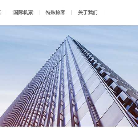
票
国际机票
特殊旅客
关于我们