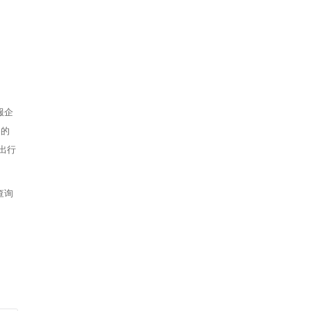
服企
线的
出行
查询