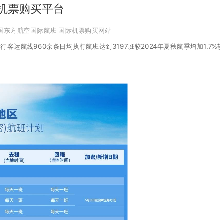
际机票购买平台
国东方航空国际航班
国际机票购买网站
行客运航线960余条日均执行航班达到3197班较2024年夏秋航季增加1.7%