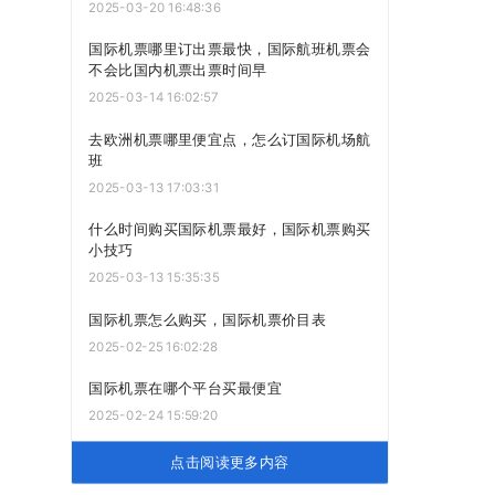
2025-03-20 16:48:36
国际机票哪里订出票最快，国际航班机票会
不会比国内机票出票时间早
2025-03-14 16:02:57
去欧洲机票哪里便宜点，怎么订国际机场航
班
2025-03-13 17:03:31
什么时间购买国际机票最好，国际机票购买
小技巧
2025-03-13 15:35:35
国际机票怎么购买，国际机票价目表
2025-02-25 16:02:28
国际机票在哪个平台买最便宜
2025-02-24 15:59:20
点击阅读更多内容