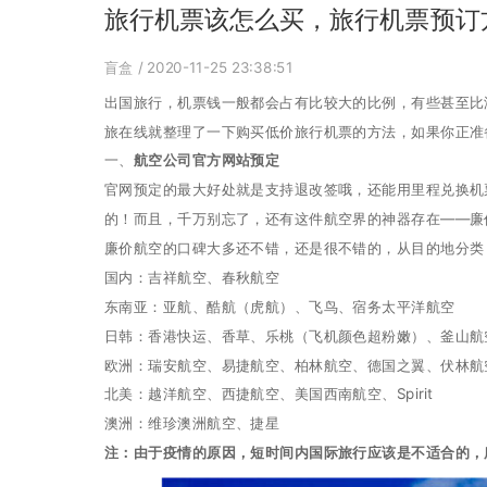
旅行机票该怎么买，旅行机票预订
盲盒
/ 2020-11-25 23:38:51
出国旅行，机票钱一般都会占有比较大的比例，有些甚至比
旅在线就整理了一下购买低价旅行机票的方法，如果你正准
一、
航空公司官方网站预定
官网预定的最大好处就是支持退改签哦，还能用里程兑换机
的！而且，千万别忘了，还有这件航空界的神器存在——廉
廉价航空的口碑大多还不错，还是很不错的，从目的地分类
国内：吉祥航空、春秋航空
东南亚：亚航、酷航（虎航）、飞鸟、宿务太平洋航空
日韩：香港快运、香草、乐桃（飞机颜色超粉嫩）、釜山航
欧洲：瑞安航空、易捷航空、柏林航空、德国之翼、伏林航
北美：越洋航空、西捷航空、美国西南航空、Spirit
澳洲：维珍澳洲航空、捷星
注：由于疫情的原因，短时间内国际旅行应该是不适合的，