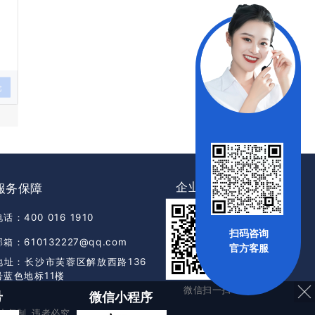
论
企业公众号
服务保障
电话：400 016 1910
扫码咨询
邮箱：610132227@qq.com
官方客服
地址：长沙市芙蓉区解放西路136
号蓝色地标11楼
微信扫一扫
号
微信小程序
5 禁止复制 违者必究