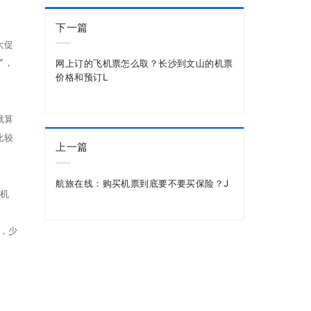
下一篇
大促
了，
网上订的飞机票怎么取？长沙到文山的机票
价格和预订L
就算
比较
上一篇
航旅在线：购买机票到底要不要买保险？J
的机
，少