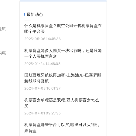
最新动态
什么是机票盲盒？航空公司开售机票盲盒在
是航
哪个平台买
2025-05-06 14:45:36
机票盲盒能多人购买一块出行吗，还是只能
实惠
一个人买机票盲盒
2025-01-24 14:48:08
国航西班牙航线再加密-上海浦东-巴塞罗那
航线即将复航
2024-07-03 16:01:37
机票盲盒单程还是双程,双人机票盲盒怎么
买
2024-07-01 09:25:35
机票盲盒哪些平台可以买,哪里可以买到机
票盲盒