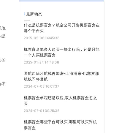
最新动态
什么是机票盲盒？航空公司开售机票盲盒在
机晚
哪个平台买
实是
2025-05-06 14:45:36
机票盲盒能多人购买一块出行吗，还是只能
一个人买机票盲盒
心的
2025-01-24 14:48:08
国航西班牙航线再加密-上海浦东-巴塞罗那
航线即将复航
你不
2024-07-03 16:01:37
机票盲盒单程还是双程,双人机票盲盒怎么
买
2024-07-01 09:25:35
机票盲盒哪些平台可以买,哪里可以买到机
票盲盒