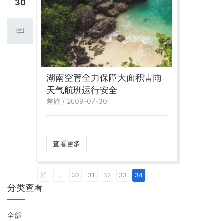
30
湖南空管全力保障大面积雷雨
天气航班运行安全
差旅 / 2009-07-30
查看更多
...
30
31
32
33
34
分类查看
全部